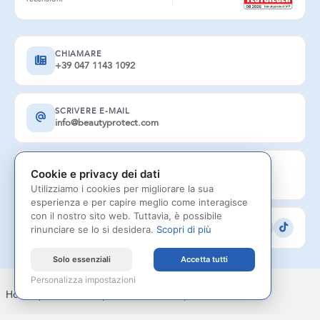
CHIAMARE
+39 047 1143 1092
SCRIVERE E-MAIL
info@beautyprotect.com
DISPONIBILE
Cookie e privacy dei dati
Lu-Ve: 08:30-19:00
Utilizziamo i cookies per migliorare la sua
esperienza e per capire meglio come interagisce
con il nostro sito web. Tuttavia, è possibile
SEGUICI
rinunciare se lo si desidera.
Scopri di più
Solo essenziali
Accetta tutti
Personalizza impostazioni
Home
|
Impressum
|
Protezione dati
|
Contatto