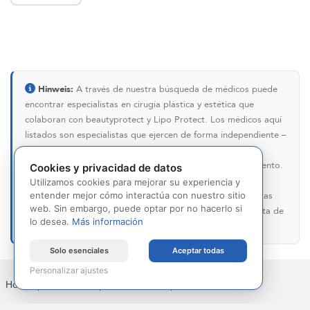
Hinweis:
A través de nuestra búsqueda de médicos puede
encontrar especialistas en cirugía plástica y estética que
colaboran con beautyprotect y Lipo Protect. Los médicos aquí
listados son especialistas que ejercen de forma independiente –
la inclusión en nuestro directorio no constituye una
recomendación ni una evaluación de la calidad del tratamiento.
Cookies y privacidad de datos
Tenga en cuenta que nuestra búsqueda de médicos no
Utilizamos cookies para mejorar su experiencia y
sustituye el asesoramiento médico personal. Para preguntas
entender mejor cómo interactúa con nuestro sitio
web. Sin embargo, puede optar por no hacerlo si
individuales sobre tratamientos y riesgos, concierte una cita de
lo desea.
Más información
consulta directamente con el médico de su elección.
Solo esenciales
Aceptar todas
Personalizar ajustes
Home
|
Impressum
|
Privacy Policy
|
Contacto