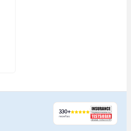
330+
reseñas