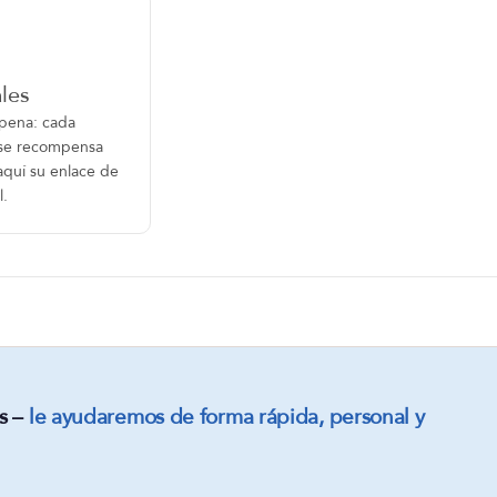
les
pena: cada
 se recompensa
aquí su enlace de
l.
s –
le ayudaremos de forma rápida, personal y