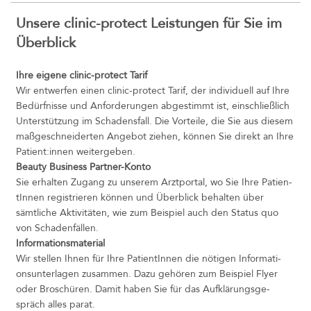
Unsere clinic-protect Leistungen für Sie im
Überblick
Ihre eigene clinic-protect Tarif
Wir entwerfen einen clinic-protect Tarif, der individuell auf Ihre
Bedürfnisse und Anforderungen abgestimmt ist, einschließlich
Unterstützung im Schadensfall. Die Vorteile, die Sie aus diesem
maßgeschneiderten Angebot ziehen, können Sie direkt an Ihre
Patient:innen weitergeben.
Beauty Business Partner-Konto
Sie erhalten Zugang zu unserem Arztportal, wo Sie Ihre Pa­ti­en­
tIn­nen re­gis­trie­ren können und Überblick behalten über
sämtliche Aktivitäten, wie zum Beispiel auch den Status quo
von Schadenfällen.
Informationsmaterial
Wir stellen Ihnen für Ihre Pa­ti­en­tIn­nen die nötigen In­for­ma­ti­
ons­un­ter­la­gen zusammen. Dazu gehören zum Beispiel Flyer
oder Broschüren. Damit haben Sie für das Auf­klä­rungs­ge­
spräch alles parat.